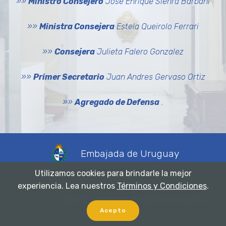
»»
Ministro Consejero
José Enrique Sienra Barbani
»»
Ministra Consejera
Estela Queirolo Ferrari
»»
Consejera
Julieta Falero Gonzalez
»»
Primer Secretario
Juan Andres Gervaso Ortiz
»»
Agregado de Defensa
.
Embajada de Uruguay
Utilizamos cookies para brindarle la mejor
experiencia. Lea nuestros
Términos y Condiciones
.
Arenales 1392 | PB CP: 1061 | Tel.:6009-4020
Email: uruargentina@mrree.gub.uy
Acepto