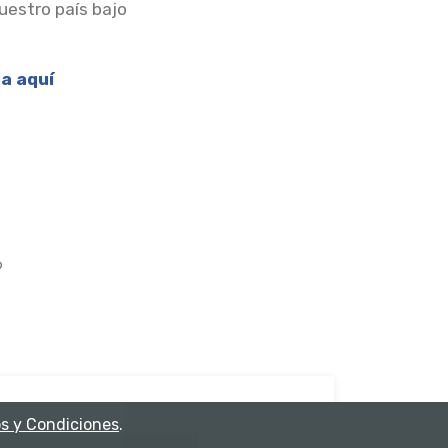
nuestro país bajo
a aquí
?
s y Condiciones
.