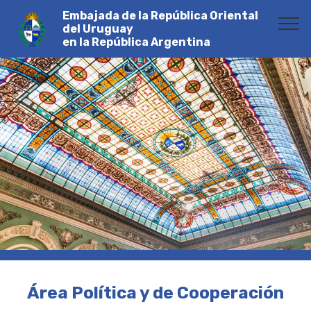
Embajada de la República Oriental
del Uruguay
en la República Argentina
Área Política y de Cooperación